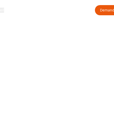
eil
Produits
À propos
FAQ
Cas de succès
Demand