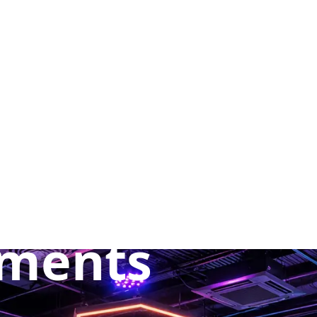
rs VR 360°
 à Barcelone
et Vente pou
ements