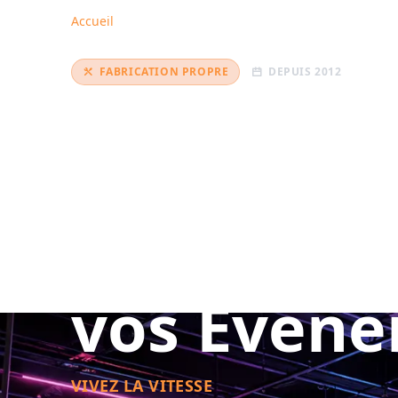
Accueil
FABRICATION PROPRE
DEPUIS 2012
Simulateu
Fabriqués
Location 
vos Évén
VIVEZ LA VITESSE