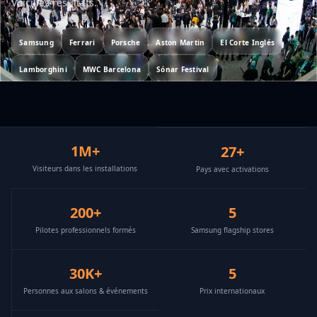
Voici les résultats.
Samsung
Ferrari
Porsche
Aston Martin
El Corte Inglés
Lamborghini
MWC Barcelona
Sónar Festival
1M+
27+
Visiteurs dans les installations
Pays avec activations
200+
5
Pilotes professionnels formés
Samsung flagship stores
30K+
5
Personnes aux salons & événements
Prix internationaux