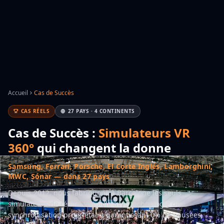
Accueil
Cas de Succès
CAS RÉELS
27 PAYS · 4 CONTINENTS
Cas de Succès :
Simulateurs VR
360°
qui changent la donne
Samsung, Ferrari, Porsche, El Corte Inglés, Lamborghini,
MWC, Sónar — dans 27 pays
Depuis 2012, nous fabriquons à Barcelone les seuls
simulateurs de réalité virtuelle avec technologie de
synchronisation propriétaire garantissant 0% de nausées.