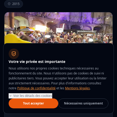
2015
Votre vie privée est importante
Nous utilisons nos propres cookies techniques nécessaires au
Sónar Festival — Installation artistique
fonctionnement du site. Nous n'utilisons pas de cookies de suivi ni
immersive au congrès de technologie
publicitaires tiers. Vous pouvez accepter leur utilisation ou la limiter
créative
aux strictement nécessaires.
Pour plus d'informations consultez
notre
Politique de confidentialité
et les
Mentions légales
.
Lors d'un des festivals de référence mondiale pour
Voir les détails des cookies
l'innovation, le simulateur VR 360° Whiplash a été
intégré comme pièce d'expérience immersive.
Tout accepter
Nécessaires uniquement
POINTS FORTS DU CAS