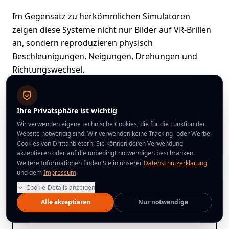
Im Gegensatz zu herkömmlichen Simulatoren
zeigen diese Systeme nicht nur Bilder auf VR-Brillen
an, sondern reproduzieren physisch
Beschleunigungen, Neigungen, Drehungen und
Richtungswechsel.
Das Ergebnis ist ein extrem realistisches Gefühl.
Ihre Privatsphäre ist wichtig
Wenn der Nutzer in einem Raumschiff abhebt, eine
Wir verwenden eigene technische Cookies, die für die Funktion der
Achterbahn hinunterrast oder ein Rennfahrzeug
Website notwendig sind. Wir verwenden keine Tracking- oder Werbe-
steuert, spürt sein Körper genau die Bewegungen,
Cookies von Drittanbietern. Sie können deren Verwendung
akzeptieren oder auf die unbedingt notwendigen beschränken.
die er in der Brille sieht. Diese Synchronisation
Weitere Informationen finden Sie in unserer
Datenschutzerklärung
zwischen Bild und Bewegung erzeugt ein hohes Maß
und dem
Impressum
.
an Immersion, das jede Sitzung zu einem
Cookie-Details anzeigen
unvergesslichen Erlebnis macht.
Alle akzeptieren
Nur notwendige
Hauptvorteile