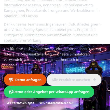
internationale Messen, Kongresse, Erlebnismarketing-
Kampagnen, Produkteinführungen und Werbeaktionen in
Spanien und Europa.
Dank unseres Teams aus Ingenieuren, Industriedesignern
und Virtual-Reality-Spezialisten bietet jedes Projekt eine
einzigartige Kombination aus Innovation, Sicherheit und
spektakulärer Wirkung.
Ob für eine Technologiemesse, eine internationale Tagung
oder eine Markenaktivierung — unsere Simulatoren
verwandeln jeden Raum in ein authentisch immersives
Erlebnis.
Demo anfragen
Alle Produkte ansehen
Demo oder Angebot per WhatsApp anfragen
50+
Veranstaltungen
98%
Kundenzufriedenheit