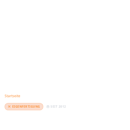
Startseite
EIGENFERTIGUNG
SEIT 2012
VR-360°-Simulatoren
Hergestellt in
Barcelona
Vermietung & Verkauf