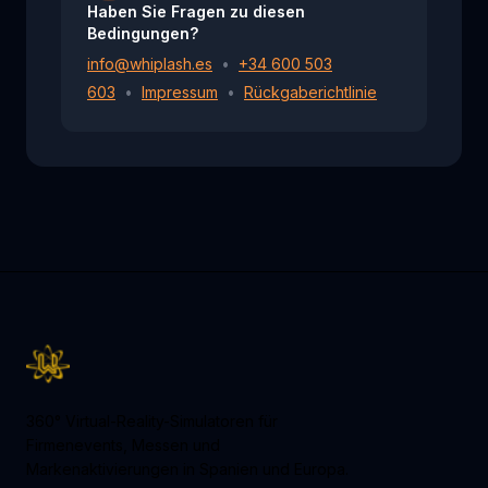
Haben Sie Fragen zu diesen
Bedingungen?
info@whiplash.es
•
+34 600 503
603
•
Impressum
•
Rückgaberichtlinie
360° Virtual-Reality-Simulatoren für
Firmenevents, Messen und
Markenaktivierungen in Spanien und Europa.