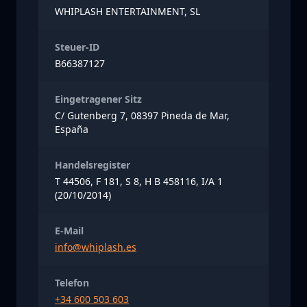
WHIPLASH ENTERTAINMENT, SL
Steuer-ID
B66387127
Eingetragener Sitz
C/ Gutenberg 7, 08397 Pineda de Mar,
España
Handelsregister
T 44506, F 181, S 8, H B 458116, I/A 1
(20/10/2014)
E-Mail
info@whiplash.es
Telefon
+34 600 503 603