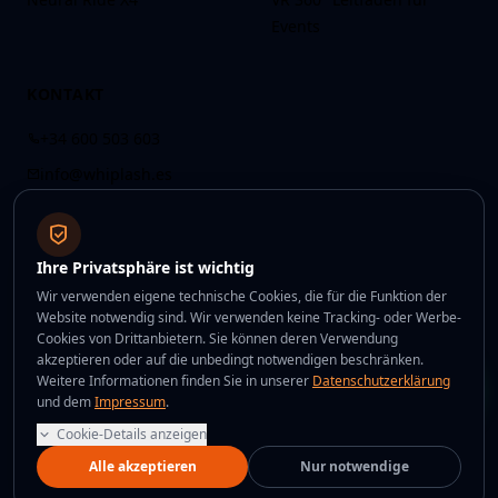
Events
KONTAKT
+34 600 503 603
info@whiplash.es
WhatsApp
C/ Gutenberg 7, 08397
Ihre Privatsphäre ist wichtig
Pineda de Mar,
Barcelona
Wir verwenden eigene technische Cookies, die für die Funktion der
Website notwendig sind. Wir verwenden keine Tracking- oder Werbe-
Cookies von Drittanbietern. Sie können deren Verwendung
akzeptieren oder auf die unbedingt notwendigen beschränken.
Weitere Informationen finden Sie in unserer
Datenschutzerklärung
©
2026
Whiplash Entertainment S.L.
Alle Rechte vorbehalten.
und dem
Impressum
.
·
·
·
Impressum
Datenschutzerklärung
Rückgaberichtlinie
Cookie-Details anzeigen
Allgemeine Verkaufsbedingungen
Alle akzeptieren
Nur notwendige