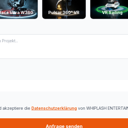
Race Ultra W360
Pulsar 360° VR
VR Sailing
d akzeptiere die
Datenschutzerklärung
von WHIPLASH ENTERTAI
Anfrage senden