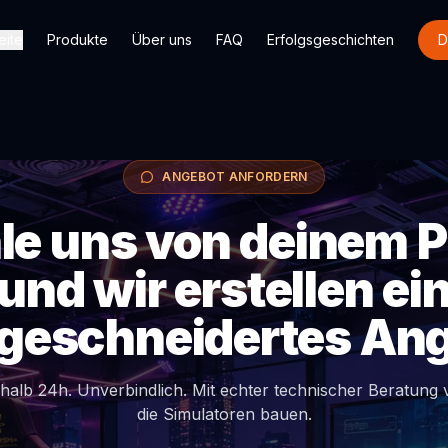
eite
Produkte
Über uns
FAQ
Erfolgsgeschichten
D
ANGEBOT ANFORDERN
le uns von deinem P
und wir erstellen ei
eschneidertes An
halb 24h. Unverbindlich. Mit echter technischer Beratung 
die Simulatoren bauen.