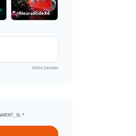
NeuralRideX4
0
/500
Zeichen
NMENT, SL
*