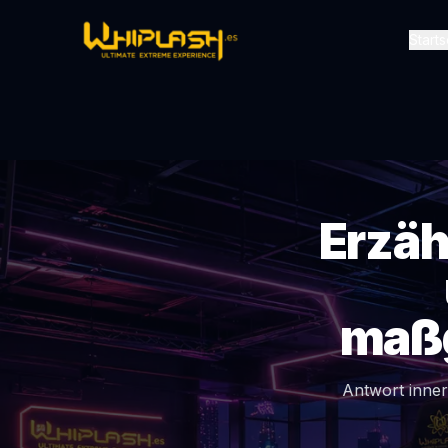
Starts
Erzäh
maßg
Antwort inner