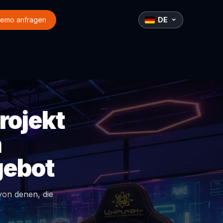
emo anfragen
DE
rojekt
n
gebot
von denen, die