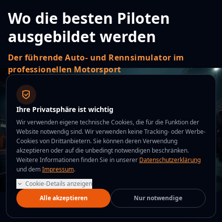
Wo die
besten Piloten
ausgebildet werden
Der führende Auto- und Rennsimulator im
professionellen Motorsport
Ferrari, Porsche und Lamborghini vertrauen auf
unseren professionellen Race Ultra W360-
Ihre Privatsphäre ist wichtig
Rennsimulator für ihre Events. Der Fahrsimulator mit
Wir verwenden eigene technische Cookies, die für die Funktion der
360°-Rotation, echten G-Kräften und null Übelkeit.
Website notwendig sind. Wir verwenden keine Tracking- oder Werbe-
Cookies von Drittanbietern. Sie können deren Verwendung
akzeptieren oder auf die unbedingt notwendigen beschränken.
Weitere Informationen finden Sie in unserer
Datenschutzerklärung
Formel Junior
GT3 / GT4
Endurance
und dem
Impressum
.
Rally & Rallycross
Cookie-Details anzeigen
Alle akzeptieren
Nur notwendige