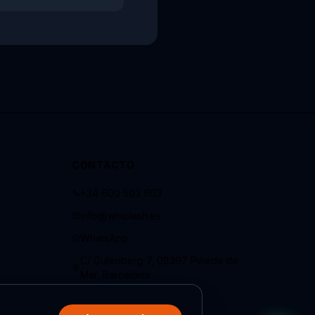
CONTACTO
+34 600 503 603
info@whiplash.es
WhatsApp
C/ Gutenberg 7, 08397 Pineda de
Mar, Barcelona