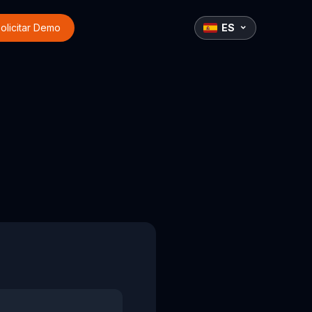
olicitar Demo
ES