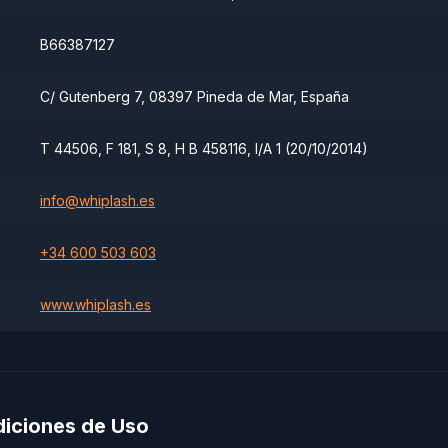
B66387127
C/ Gutenberg 7, 08397 Pineda de Mar, España
T 44506, F 181, S 8, H B 458116, I/A 1 (20/10/2014)
info@whiplash.es
+34 600 503 603
www.whiplash.es
diciones de Uso