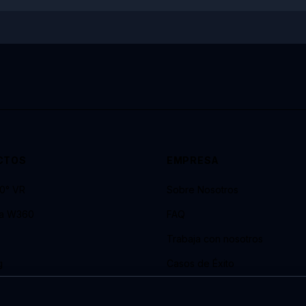
CTOS
EMPRESA
60° VR
Sobre Nosotros
ra W360
FAQ
Trabaja con nosotros
g
Casos de Éxito
ide X4
Guía VR 360° para Eventos