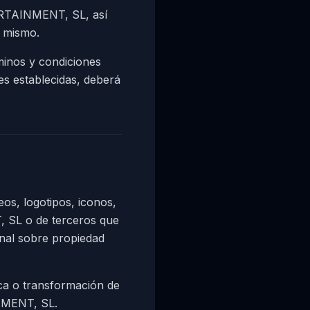
ERTAINMENT, SL, así
l mismo.
rminos y condiciones
es establecidas, deberá
eos, logotipos, iconos,
 SL o de terceros que
onal sobre propiedad
ca o transformación de
INMENT, SL.