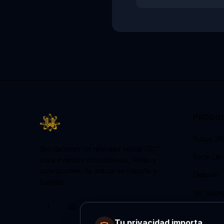
PRODU
Pulsar 3
Simuladores de realidad virtual 360°
Race Ult
para eventos corporativos, ferias y
activaciones de marca en España y
Diabolo
Europa.
VR Sailin
Neural R
Tu privacidad importa