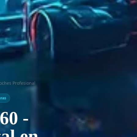
ches Profesional
eras
60
-
al
en