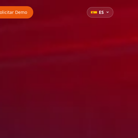
olicitar Demo
ES