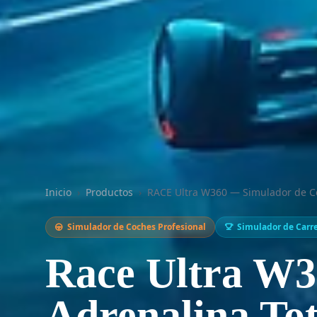
Inicio
›
Productos
›
RACE Ultra W360 — Simulador de Co
Simulador de Coches Profesional
Simulador de Carr
Race Ultra W3
Adrenalina Tot