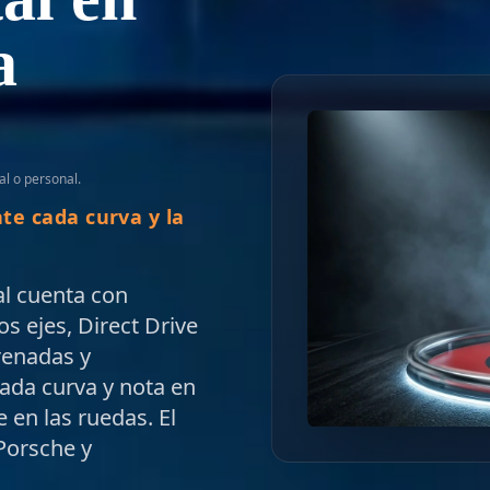
a
l o personal.
te cada curva y la
al cuenta con
os ejes, Direct Drive
renadas y
cada curva y nota en
 en las ruedas. El
Porsche y