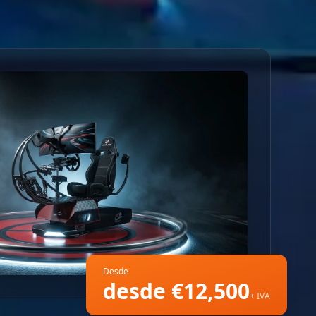
Desde
desde €12,500
+ IVA