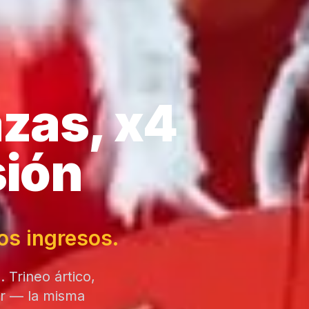
azas,
x4
sión
os ingresos.
 Trineo ártico,
ar — la misma