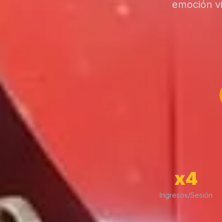
emoción vi
x4
Ingresos/Sesión