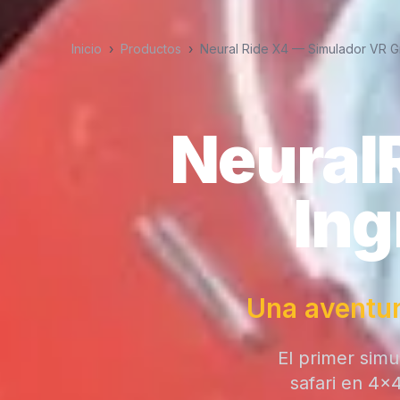
Inicio
›
Productos
›
Neural Ride X4 — Simulador VR G
Neural
Ing
Una aventur
El primer simu
safari en 4x