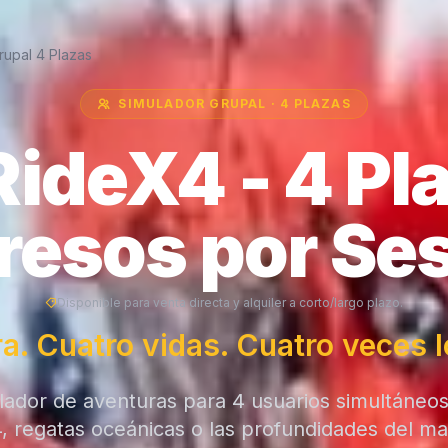
rupal 4 Plazas
SIMULADOR GRUPAL · 4 PLAZAS
RideX4
- 4 Pl
resos por Se
Disponible para venta directa y alquiler a corto/largo plazo.
a. Cuatro vidas. Cuatro veces l
lador de aventuras para 4 usuarios simultáneos.
4, regatas oceánicas o las profundidades del m