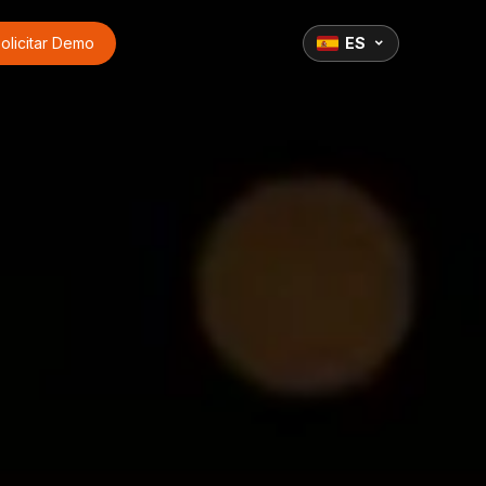
olicitar Demo
ES