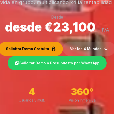
vida en grupo, multiplicando x4 la rentabilidad 
Desde
desde €23,100
+ IVA
Solicitar Demo Gratuita
Ver los 4 Mundos
Solicitar Demo o Presupuesto por WhatsApp
4
360°
Usuarios Simult.
Visión Inmersiva