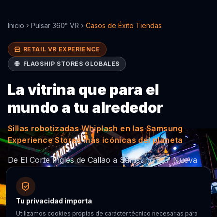
Inicio
Pulsar 360° VR
Casos de Éxito Tiendas
RETAIL VR EXPERIENCE
FLAGSHIP STORES GLOBALES
La vitrina que
para el
mundo
a tu alrededor
Sillas robotizadas Whiplash en las Samsung
Experience Stores más icónicas del planeta
De El Corte Inglés de Callao a Samsung 837 Nueva
York — las sillas robotizadas Whiplash con Samsung
Gear VR transformaron las flagships stores en
destinos de experiencia. La vitrina VR que generaba
Tu privacidad importa
colas antes de que abrieran las puertas.
Utilizamos cookies propias de carácter técnico necesarias para