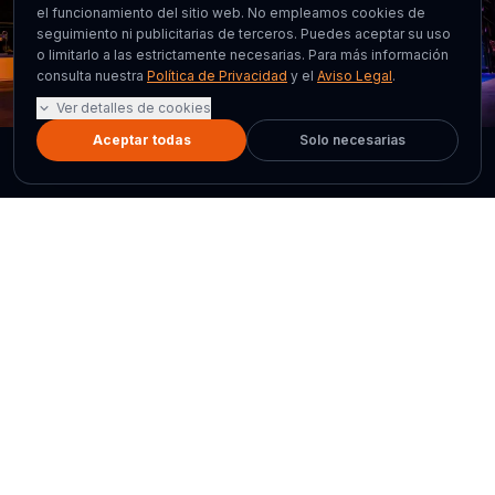
el funcionamiento del sitio web. No empleamos cookies de
seguimiento ni publicitarias de terceros. Puedes aceptar su uso
o limitarlo a las estrictamente necesarias.
Para más información
ECI Callao Madrid
Samsung 837 NYC
consulta nuestra
Política de Privacidad
y el
Aviso Legal
.
Galaxy Harajuku Tokio
Samsung KX Londres
Ver detalles de cookies
Aceptar todas
Solo necesarias
5+
1M+
Samsung flagship stores
Visitantes anuales en las stores
equipadas
20ms
3
Latencia de sincronización
Simuladores en la vitrina Callao
movimiento-imagen